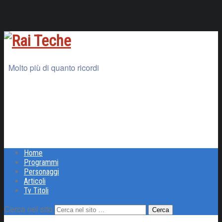
Molto più di quanto ricordi
Home
Programmi
Personaggi
Articoli
Tv Titoli
Cerca nel sito