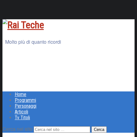
Molto più di quanto ricordi
Home
Programmi
Personaggi
Articoli
Tv Titoli
Cerca nel sito