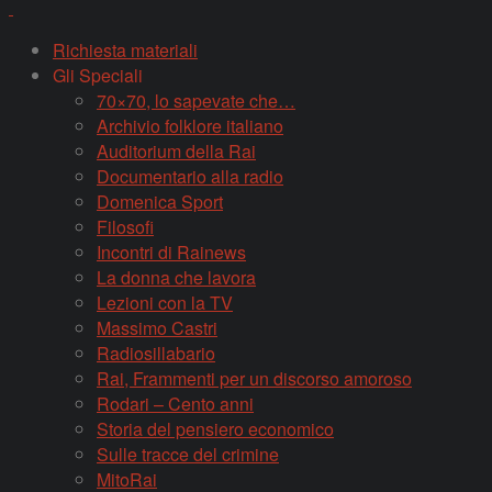
Richiesta materiali
Gli Speciali
70×70, lo sapevate che…
Archivio folklore italiano
Auditorium della Rai
Documentario alla radio
Domenica Sport
Filosofi
Incontri di Rainews
La donna che lavora
Lezioni con la TV
Massimo Castri
Radiosillabario
Rai, Frammenti per un discorso amoroso
Rodari – Cento anni
Storia del pensiero economico
Sulle tracce del crimine
MitoRai