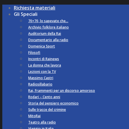
Richiesta materiali
Gli Speciali
70×70, lo sapevate che…
Archivio folklore italiano
Auditorium della Rai
Documentario alla radio
Domenica Sport
Filosofi
Incontri di Rainews
La donna che lavora
Lezioni con la TV
Massimo Castri
Radiosillabario
Rai, Frammenti per un discorso amoroso
Rodari – Cento anni
Storia del pensiero economico
Sulle tracce del crimine
MitoRai
Teatro alla radio
Viaggio in Italia