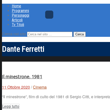
Home
Programmi
Personaggi
Articoli
Tv Titoli
Cerca nel sito
Dante Ferretti
Il minestrone, 1981
11 Ottobre 2020
/
Cinema
“Il minestrone”, film di culto del 1981 di Sergio Citti, e interpre
Leggi tutto