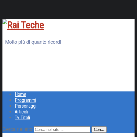
Molto più di quanto ricordi
Home
Programmi
Personaggi
Articoli
Tv Titoli
Cerca nel sito