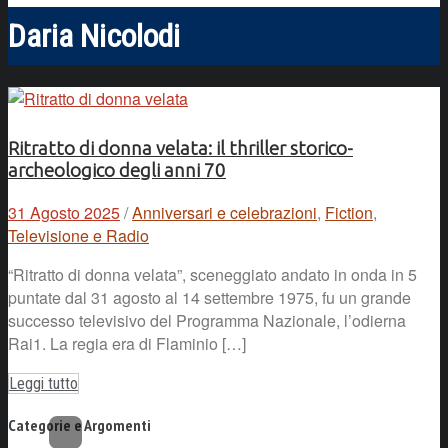
Daria Nicolodi
Ritratto di donna velata: il thriller storico-
archeologico degli anni 70
31 Agosto 2025
/
Anniversari e celebrazioni
,
Fiction
,
Televisione e Radio
“Ritratto di donna velata”, sceneggiato andato in onda in 5
puntate dal 31 agosto al 14 settembre 1975, fu un grande
successo televisivo del Programma Nazionale, l’odierna
Rai1. La regia era di Flaminio […]
Leggi tutto
Categorie e Argomenti