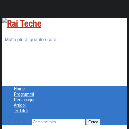
Molto più di quanto ricordi
Home
Programmi
Personaggi
Articoli
Tv Titoli
Cerca nel sito