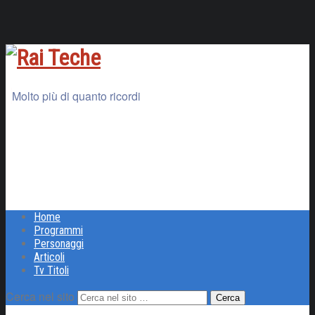
Molto più di quanto ricordi
Home
Programmi
Personaggi
Articoli
Tv Titoli
Cerca nel sito