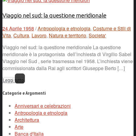
Viaggio nel sud: la questione meridionale
24 Aprile 1958
/
Antropologia e etnologia
,
Costume e Stili di
Vita
,
Cultura
,
Lavoro
,
Natura e territorio
,
Societa'
Viaggio nel sud: la questione meridionale La questione
meridionale è la protagonista dell’inchiesta di Virgilio Sabel
Viaggio nel Sud , serie trasmessa nel 1958. L’inchiesta viene
commissionata dalla Rai agli scrittori Giuseppe Berto […]
Leggi tutto
Categorie e Argomenti
Anniversari e celebrazioni
Antropologia e etnologia
Architettura
Arte
Banca d'Italia