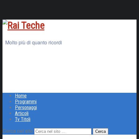
Molto più di quanto ricordi
Home
Programmi
Personaggi
Articoli
Tv Titoli
Cerca nel sito