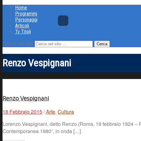
Home
Programmi
Personaggi
Articoli
Tv Titoli
Cerca nel sito
Renzo Vespignani
Renzo Vespignani
18 Febbraio 2015
/
Arte
,
Cultura
Lorenzo Vespignani, detto Renzo (Roma, 19 febbraio 1924 – Roma,
Contemporanea 1980”, in onda […]