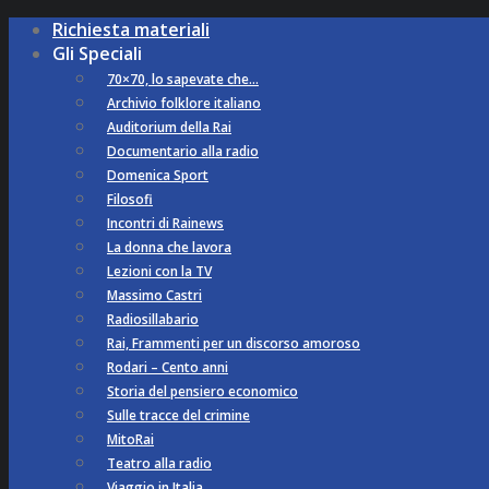
Richiesta materiali
Gli Speciali
70×70, lo sapevate che…
Archivio folklore italiano
Auditorium della Rai
Documentario alla radio
Domenica Sport
Filosofi
Incontri di Rainews
La donna che lavora
Lezioni con la TV
Massimo Castri
Radiosillabario
Rai, Frammenti per un discorso amoroso
Rodari – Cento anni
Storia del pensiero economico
Sulle tracce del crimine
MitoRai
Teatro alla radio
Viaggio in Italia