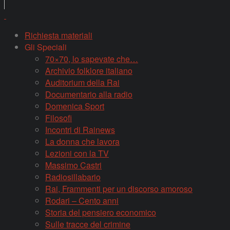
Richiesta materiali
Gli Speciali
70×70, lo sapevate che…
Archivio folklore italiano
Auditorium della Rai
Documentario alla radio
Domenica Sport
Filosofi
Incontri di Rainews
La donna che lavora
Lezioni con la TV
Massimo Castri
Radiosillabario
Rai, Frammenti per un discorso amoroso
Rodari – Cento anni
Storia del pensiero economico
Sulle tracce del crimine