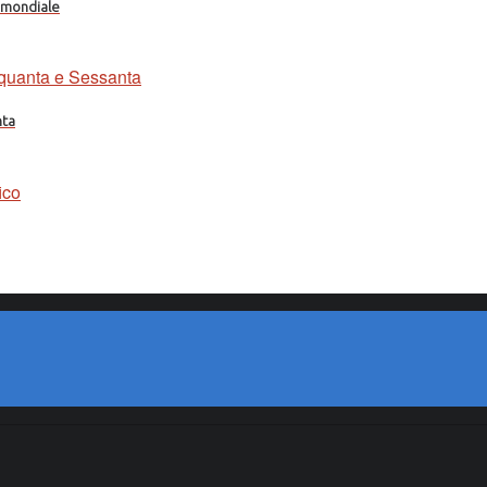
a mondiale
nta