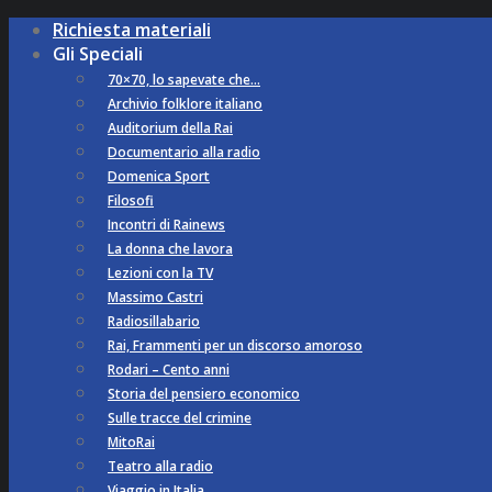
Richiesta materiali
Gli Speciali
70×70, lo sapevate che…
Archivio folklore italiano
Auditorium della Rai
Documentario alla radio
Domenica Sport
Filosofi
Incontri di Rainews
La donna che lavora
Lezioni con la TV
Massimo Castri
Radiosillabario
Rai, Frammenti per un discorso amoroso
Rodari – Cento anni
Storia del pensiero economico
Sulle tracce del crimine
MitoRai
Teatro alla radio
Viaggio in Italia