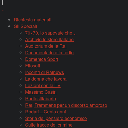
Richiesta materiali
Gli Speciali
70×70, lo sapevate che…
Archivio folklore italiano
Auditorium della Rai
Documentario alla radio
Domenica Sport
Filosofi
Incontri di Rainews
La donna che lavora
Lezioni con la TV
Massimo Castri
Radiosillabario
Rai, Frammenti per un discorso amoroso
Rodari – Cento anni
Storia del pensiero economico
Sulle tracce del crimine