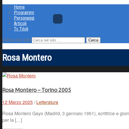
Home
Programmi
Personaggi
Articoli
Tv Titoli
Cerca nel sito
Rosa Montero
Rosa Montero – Torino 2005
12 Marzo 2025
/
Letteratura
Rosa Montero Gayo (Madrid, 3 gennaio 1951), scrittrice e giorna
per la […]