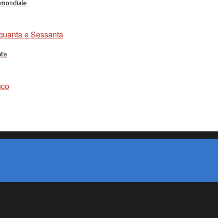
a mondiale
nta