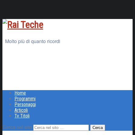
Molto più di quanto ricordi
Home
Programmi
Personaggi
Articoli
Tv Titoli
Cerca nel sito