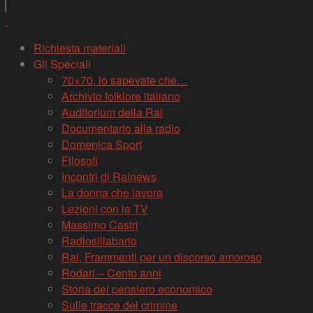
Richiesta materiali
Gli Speciali
70×70, lo sapevate che…
Archivio folklore italiano
Auditorium della Rai
Documentario alla radio
Domenica Sport
Filosofi
Incontri di Rainews
La donna che lavora
Lezioni con la TV
Massimo Castri
Radiosillabario
Rai, Frammenti per un discorso amoroso
Rodari – Cento anni
Storia del pensiero economico
Sulle tracce del crimine