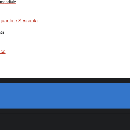
a mondiale
nta