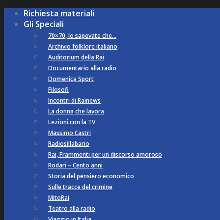
Richiesta materiali
Gli Speciali
70×70, lo sapevate che…
Archivio folklore italiano
Auditorium della Rai
Documentario alla radio
Domenica Sport
Filosofi
Incontri di Rainews
La donna che lavora
Lezioni con la TV
Massimo Castri
Radiosillabario
Rai, Frammenti per un discorso amoroso
Rodari – Cento anni
Storia del pensiero economico
Sulle tracce del crimine
MitoRai
Teatro alla radio
Viaggio in Italia