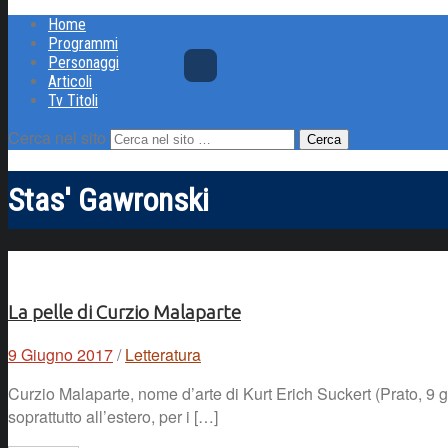
Home
Programmi
Personaggi
Articoli
Tv Titoli
Cerca nel sito
Stas' Gawronski
La pelle di Curzio Malaparte
9 Giugno 2017
/
Letteratura
Curzio Malaparte, nome d’arte di Kurt Erich Suckert (Prato, 9 gi
soprattutto all’estero, per i […]