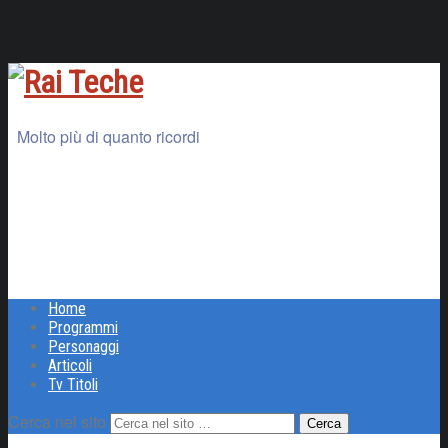
Molto più di quanto ricordi
Home
Programmi
Personaggi
Articoli
Tv Titoli
Cerca nel sito