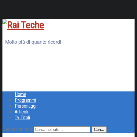
Molto più di quanto ricordi
Home
Programmi
Personaggi
Articoli
Tv Titoli
Cerca nel sito