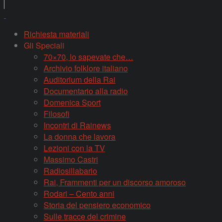
Richiesta materiali
Gli Speciali
70×70, lo sapevate che…
Archivio folklore italiano
Auditorium della Rai
Documentario alla radio
Domenica Sport
Filosofi
Incontri di Rainews
La donna che lavora
Lezioni con la TV
Massimo Castri
Radiosillabario
Rai, Frammenti per un discorso amoroso
Rodari – Cento anni
Storia del pensiero economico
Sulle tracce del crimine