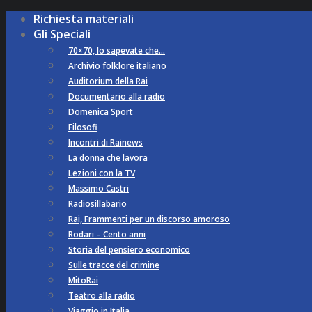
Richiesta materiali
Gli Speciali
70×70, lo sapevate che…
Archivio folklore italiano
Auditorium della Rai
Documentario alla radio
Domenica Sport
Filosofi
Incontri di Rainews
La donna che lavora
Lezioni con la TV
Massimo Castri
Radiosillabario
Rai, Frammenti per un discorso amoroso
Rodari – Cento anni
Storia del pensiero economico
Sulle tracce del crimine
MitoRai
Teatro alla radio
Viaggio in Italia