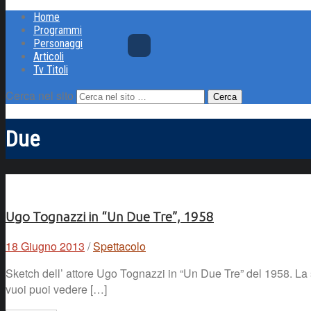
Home
Programmi
Personaggi
Articoli
Tv Titoli
Cerca nel sito
Due
Ugo Tognazzi in “Un Due Tre”, 1958
18 Giugno 2013
/
Spettacolo
Sketch dell’ attore Ugo Tognazzi in “Un Due Tre” del 1958. L
vuoi puoi vedere […]