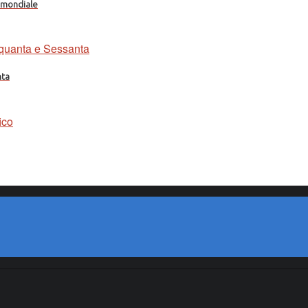
a mondiale
nta