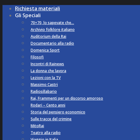
Richiesta materiali
Gli Speciali
70×70, lo sapevate che…
Archivio folklore italiano
Auditorium della Rai
Documentario alla radio
Domenica Sport
Filosofi
Incontri di Rainews
La donna che lavora
Lezioni con la TV
Massimo Castri
Radiosillabario
Rai, Frammenti per un discorso amoroso
Rodari – Cento anni
Storia del pensiero economico
Sulle tracce del crimine
MitoRai
Teatro alla radio
Viaggio in Italia