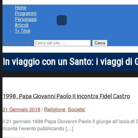
Home
Programmi
Personaggi
Articoli
Tv Titoli
Cerca nel sito
In viaggio con un Santo: i viaggi d
1998, Papa Giovanni Paolo II incontra Fidel Castro
21 Gennaio 2018
/
Religione
,
Societa'
Il 21 gennaio 1998 Papa Giovanni Paolo II giunge all’isola di 
ricorda l’evento pubblicando […]