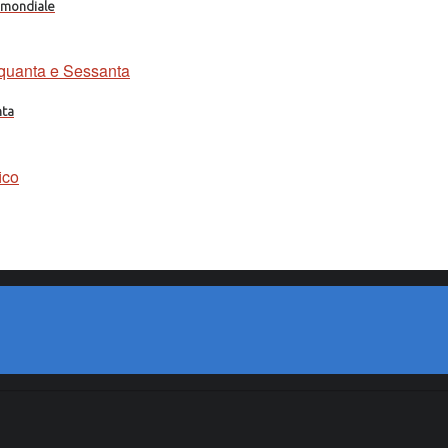
a mondiale
nta