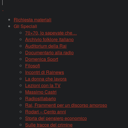
Richiesta materiali
Gli Speciali
70×70, lo sapevate che…
Archivio folklore italiano
Auditorium della Rai
Documentario alla radio
Domenica Sport
Filosofi
Incontri di Rainews
La donna che lavora
Lezioni con la TV
Massimo Castri
Radiosillabario
Rai, Frammenti per un discorso amoroso
Rodari – Cento anni
Storia del pensiero economico
Sulle tracce del crimine