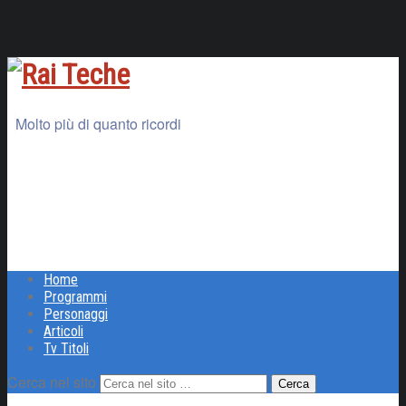
Molto più di quanto ricordi
Home
Programmi
Personaggi
Articoli
Tv Titoli
Cerca nel sito