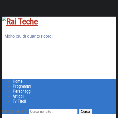
Molto più di quanto ricordi
Home
Programmi
Personaggi
Articoli
Tv Titoli
Cerca nel sito