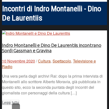
Incontri di Indro Montanelli - Dino
De Laurentiis
Indro Montanelli e Dino De Laurentiis incontrano
Sordi Gassman e Gravina
10 Novembre 2020
/
Cultura
,
Spettacolo
,
Televisione e
Radio
Una vera perla dagli archivi Rai: dopo la prima intervista di
Montanelli allo scrittore Alberto Moravia, già pubblicata in
questo sito, ecco la seconda puntata degli incontri del
giornalista con personaggi della cultura […]
Leggi tutto