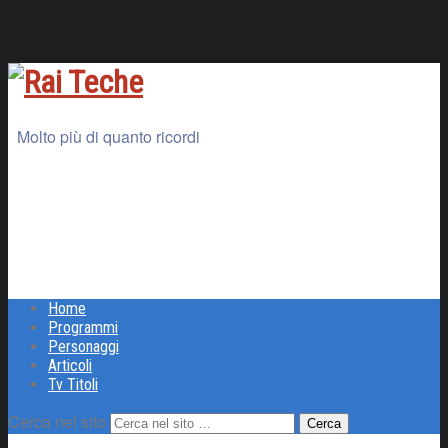
Molto più di quanto ricordi
Home
Programmi
Personaggi
Articoli
Tv Titoli
Cerca nel sito