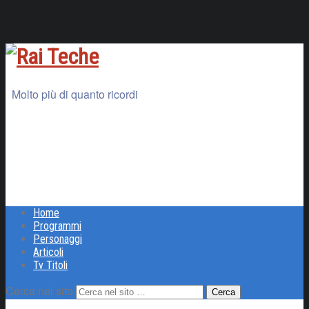
Molto più di quanto ricordi
Home
Programmi
Personaggi
Articoli
Tv Titoli
Cerca nel sito