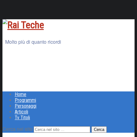
Molto più di quanto ricordi
Home
Programmi
Personaggi
Articoli
Tv Titoli
Cerca nel sito