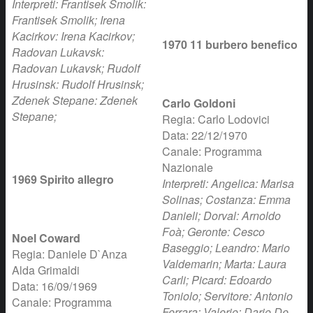
Interpreti: Frantisek Smolik:
Frantisek Smolik; Irena
Kacirkov: Irena Kacirkov;
1970 11 burbero benefico
Radovan Lukavsk:
Radovan Lukavsk; Rudolf
Hrusinsk: Rudolf Hrusinsk;
Zdenek Stepane: Zdenek
Carlo Goldoni
Stepane;
Regia: Carlo Lodovici
Data: 22/12/1970
Canale: Programma
Nazionale
1969 Spirito allegro
Interpreti: Angelica: Marisa
Solinas; Costanza: Emma
Danieli; Dorval: Arnoldo
Foà; Geronte: Cesco
Noel Coward
Baseggio; Leandro: Mario
Regia: Daniele D`Anza
Valdemarin; Marta: Laura
Alda Grimaldi
Carli; Picard: Edoardo
Data: 16/09/1969
Toniolo; Servitore: Antonio
Canale: Programma
Ferrara; Valerio: Dario De