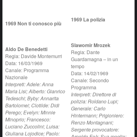
1969 La polizia
1969 Non ti conosco più
Slawomir Mrozek
Aldo De Benedetti
Regia: Dante
Regia: Davide Montemurri
Guardamagna – in un
Data: 16/03/1969
tempo
Canale: Programma
Data: 14/02/1969
Nazionale
Canale: Secondo
Interpreti: Adele: Anna
Programma
Maria Lisi; Alberto: Gianrico
Interpreti: Direttore di
Tedeschi; Byby: Annarita
polizia: Roldano Lupi;
Bartolomei; Clotilde: Didi
Generale: Carlo
Perego; Evelyn: Minnie
Hintermann; Prigioniero:
Minoprio; Francesco:
Renzo Montagnani;
Luciano Zuccolini; Luisa:
Sergente provocatore:
Giuliana Lojodice; Paolo:
Arnoldo Foà; Sua moglie: