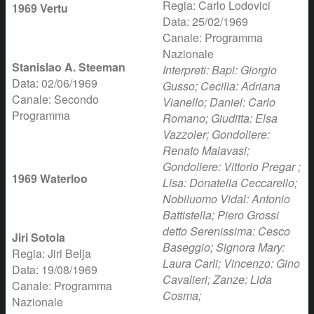
Regia: Carlo Lodovici
1969 Vertu
Data: 25/02/1969
Canale: Programma
Nazionale
Stanislao A. Steeman
Interpreti: Bapi: Giorgio
Data: 02/06/1969
Gusso; Cecilia: Adriana
Canale: Secondo
Vianello; Daniel: Carlo
Programma
Romano; Giuditta: Elsa
Vazzoler; Gondoliere:
Renato Malavasi;
Gondoliere: Vittorio Pregar ;
1969 Waterloo
Lisa: Donatella Ceccarello;
Nobiluomo Vidal: Antonio
Battistella; Piero Grossi
detto Serenissima: Cesco
Jiri Sotola
Baseggio; Signora Mary:
Regia: Jiri Belja
Laura Carli; Vincenzo: Gino
Data: 19/08/1969
Cavalieri; Zanze: Lida
Canale: Programma
Cosma;
Nazionale