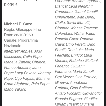
Leporani: Aristide Leporani;
pioggia
Bianca: Leda Negroni;
Cameriere: Gianni Tonolli;
Chierichetto: Ivan Berni;
Clelia: Silvia Monelli;
Michael E. Gazo
Clorinda: Marisa Traversi;
Regia: Giuseppe Fina
Colombini: Walter Valdi;
Data: 28/10/1969
Daniela Cava: Daniela
Canale: Programma
Cava; Dino Peretti: Dino
Nazionale
Peretti; Don Luis: Mario
Interpreti: Apples: Aldo
Feliciani; Enrico: Luigi
Massasso; Celia Pope:
Montini; Federico Giuliani:
Mariella Zanetti; Chunch:
Federico Giuliani;
Franco Alpestre; John
Filomena: Maria Zanoli;
Pope: Luigi Pavese; Johnny
Gigi Mezzi: Gino Pernice;
Pope: Ugo Pagliai; Mammà:
Ginevra: Annabella
Carlo Alighiero; Polo Pope:
Cerliani; Gino Belfiore:
Mario Valgoi;
Alvaro Piccardi; Giovanotto:
Ernesto Pagano; Giuditta:
Miriam Pisani; Giuliana