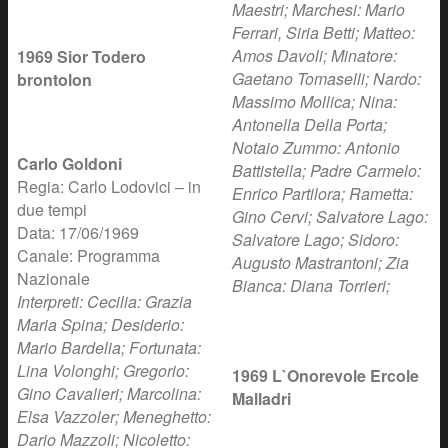
Maestri; Marchesi: Mario
Ferrari, Siria Betti; Matteo:
Amos Davoli; Minatore:
1969 Sior Todero
Gaetano Tomaselli; Nardo:
brontolon
Massimo Mollica; Nina:
Antonella Della Porta;
Notaio Zummo: Antonio
Carlo Goldoni
Battistella; Padre Carmelo:
Regia: Carlo Lodovici – in
Enrico Partilora; Rametta:
due tempi
Gino Cervi; Salvatore Lago:
Data: 17/06/1969
Salvatore Lago; Sidoro:
Canale: Programma
Augusto Mastrantoni; Zia
Nazionale
Bianca: Diana Torrieri;
Interpreti: Cecilia: Grazia
Maria Spina; Desiderio:
Mario Bardelia; Fortunata:
Lina Volonghi; Gregorio:
1969 L`Onorevole Ercole
Gino Cavalieri; Marcolina:
Malladri
Elsa Vazzoler; Meneghetto:
Dario Mazzoli; Nicoletto: