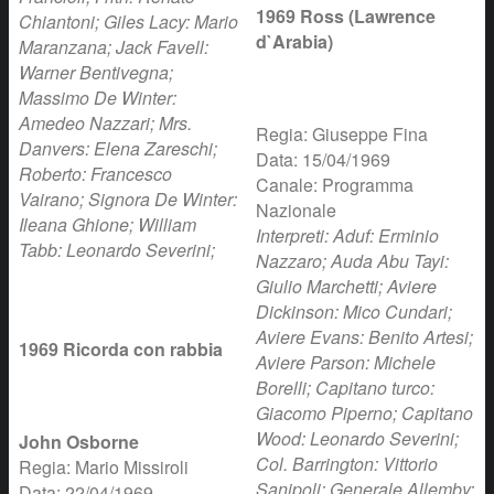
1969 Ross (Lawrence
Chiantoni; Giles Lacy: Mario
d`Arabia)
Maranzana; Jack Favell:
Warner Bentivegna;
Massimo De Winter:
Amedeo Nazzari; Mrs.
Regia: Giuseppe Fina
Danvers: Elena Zareschi;
Data: 15/04/1969
Roberto: Francesco
Canale: Programma
Vairano; Signora De Winter:
Nazionale
Ileana Ghione; William
Interpreti: Aduf: Erminio
Tabb: Leonardo Severini;
Nazzaro; Auda Abu Tayi:
Giulio Marchetti; Aviere
Dickinson: Mico Cundari;
Aviere Evans: Benito Artesi;
1969 Ricorda con rabbia
Aviere Parson: Michele
Borelli; Capitano turco:
Giacomo Piperno; Capitano
Wood: Leonardo Severini;
John Osborne
Col. Barrington: Vittorio
Regia: Mario Missiroli
Sanipoli; Generale Allemby:
Data: 22/04/1969