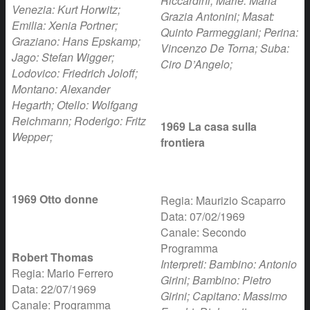
Riccardini; Marie: Maria
Venezia: Kurt Horwitz;
Grazia Antonini; Masat:
Emilia: Xenia Portner;
Quinto Parmeggiani; Perina:
Graziano: Hans Epskamp;
Vincenzo De Torna; Suba:
Jago: Stefan Wigger;
Ciro D’Angelo;
Lodovico: Friedrich Joloff;
Montano: Alexander
Hegarth; Otello: Wolfgang
Reichmann; Roderigo: Fritz
1969 La casa sulla
Wepper;
frontiera
1969 Otto donne
Regia: Maurizio Scaparro
Data: 07/02/1969
Canale: Secondo
Programma
Robert Thomas
Interpreti: Bambino: Antonio
Regia: Mario Ferrero
Girini; Bambino: Pietro
Data: 22/07/1969
Girini; Capitano: Massimo
Canale: Programma