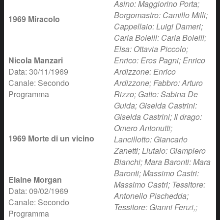
Asino: Maggiorino Porta;
Borgomastro: Camillo Milli;
1969 Miracolo
Cappellaio: Luigi Dameri;
Carla Bolelli: Carla Bolelli;
Elsa: Ottavia Piccolo;
Nicola Manzari
Enrico: Eros Pagni; Enrico
Data: 30/11/1969
Ardizzone: Enrico
Canale: Secondo
Ardizzone; Fabbro: Arturo
Programma
Rizzo; Gatto: Sabina De
Guida; Giselda Castrini:
Giselda Castrini; Il drago:
Omero Antonutti;
1969 Morte di un vicino
Lancillotto: Giancarlo
Zanetti; Liutaio: Giampiero
Bianchi; Mara Baronti: Mara
Baronti; Massimo Castri:
Elaine Morgan
Massimo Castri; Tessitore:
Data: 09/02/1969
Antonello Pischedda;
Canale: Secondo
Tessitore: Gianni Fenzi,;
Programma