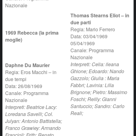
Nazionale
Thomas Stearns Eliot – in
due parti
Regia: Mario Ferrero
1969 Rebecca (la prima
Data: 03/04/1969
moglie)
05/04/1969
Canale: Programma
Nazionale
Interpreti: Celia: ileana
Daphne Du Maurier
Ghione; Edoardo: Nando
Regia: Eros Macchi – in
Gazzolo; Giulia : Maria
due tempi
Fabbri; Lavinia: Lilla
Data: 26/08/1969
Brignone; Pietro: Massimo
Canale: Programma
Foschi; Reilly: Gianni
Nazionale
Santuccio; Sandro: Carlo
Interpreti: Beatrice Lacy:
Reali;
Loredana Savelli; Col.
Julyan: Antonio Battistella;
Franco Grawiey: Armando
Francioli; Frith: Renato