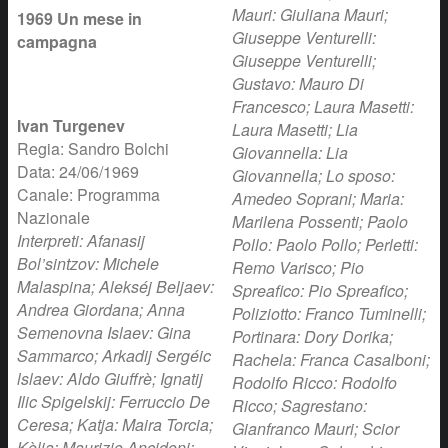
Mauri: Giuliana Mauri;
1969 Un mese in
Giuseppe Venturelli:
campagna
Giuseppe Venturelli;
Gustavo: Mauro Di
Francesco; Laura Masetti:
Ivan Turgenev
Laura Masetti; Lia
Regia: Sandro Bolchi
Giovannella: Lia
Data: 24/06/1969
Giovannella; Lo sposo:
Canale: Programma
Amedeo Soprani; Maria:
Nazionale
Marilena Possenti; Paolo
Interpreti: Afanasij
Pollo: Paolo Pollo; Perletti:
Bol’sintzov: Michele
Remo Varisco; Pio
Malaspina; Alekséj Beljaev:
Spreafico: Pio Spreafico;
Andrea Giordana; Anna
Poliziotto: Franco Tuminelli;
Semenovna Islaev: Gina
Portinara: Dory Dorika;
Sammarco; Arkadij Sergéic
Rachela: Franca Casalboni;
lslaev: Aldo Giuffrè; Ignatij
Rodolfo Ricco: Rodolfo
Ilic Spigelskij: Ferruccio De
Ricco; Sagrestano:
Ceresa; Katja: Maira Torcia;
Gianfranco Mauri; Scior
Kòlja: Maurizio Ancidoni;