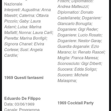
Foschi; Diplomatico:
Nazionale
Andrea Matteuzzi;
Interpreti: Augustina: Anna
Diplomatico: Donato
Maestri; Caterina: Ottavia
Castellaneta; Doganiere:
Piccolo; Gaby: Laura
Giancarlo Bonuglia;
Adami; Luisa: Marina
Doganiere: Gigi Reder;
Malfatti; Nonna: Laura Carli;
Doganiere: Lucio Rosato;
Pieretta: Marina Bonfigli;
Doganiere: Nestor Garay;
Signora Chanel: Elvira
Guardia doganale: Ezio
Cortese; Susi: Angela
Marano; lo: Renato Rascel;
Cardile;
Moglie: Franca Maresa;
Sconosciuto: Gigi Diberti;
Suocera: Edda Soligo;
Suocero: Michele
1969 Questi fantasmi
Malaspina;
Eduardo De Filippo
1969 Cocktail Party
Data: 03/06/1969
Canale: Programma