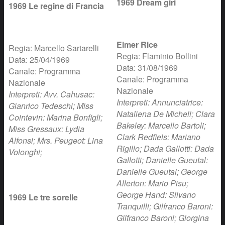
1969 Dream giri
1969 Le regine di Francia
Elmer Rice
Regia: Marcello Sartarelli
Regia: Flaminio Bollini
Data: 25/04/1969
Data: 31/08/1969
Canale: Programma
Canale: Programma
Nazionale
Nazionale
Interpreti: Avv. Cahusac:
Interpreti: Annunciatrice:
Gianrico Tedeschi; Miss
Nataliena De Micheli; Clara
Cointevin: Marina Bonfigli;
Bakeley: Marcello Bartoli;
Miss Gressaux: Lydia
Clark Redfiels: Mariano
Alfonsi; Mrs. Peugeot: Lina
Rigillo; Dada Gallotti: Dada
Volonghi;
Gallotti; Danielle Gueutal:
Danielle Gueutal; George
Allerton: Mario Pisu;
George Hand: Silvano
1969 Le tre sorelle
Tranquilli; Gilfranco Baroni:
Gilfranco Baroni; Giorgina