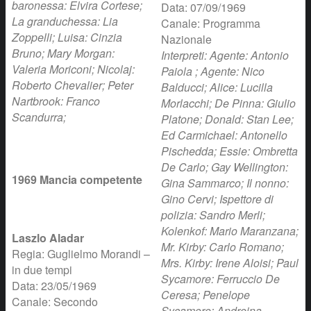
baronessa: Elvira Cortese;
Data: 07/09/1969
La granduchessa: Lia
Canale: Programma
Zoppelli; Luisa: Cinzia
Nazionale
Bruno; Mary Morgan:
Interpreti: Agente: Antonio
Valeria Moriconi; Nicolaj:
Paiola ; Agente: Nico
Roberto Chevalier; Peter
Balducci; Alice: Lucilla
Nartbrook: Franco
Morlacchi; De Pinna: Giulio
Scandurra;
Platone; Donald: Stan Lee;
Ed Carmichael: Antonello
Pischedda; Essie: Ombretta
De Carlo; Gay Wellington:
1969 Mancia competente
Gina Sammarco; Il nonno:
Gino Cervi; Ispettore di
polizia: Sandro Merli;
Kolenkof: Mario Maranzana;
Laszlo Aladar
Mr. Kirby: Carlo Romano;
Regia: Guglielmo Morandi –
Mrs. Kirby: Irene Aloisi; Paul
in due tempi
Sycamore: Ferruccio De
Data: 23/05/1969
Ceresa; Penelope
Canale: Secondo
Sycamore: Andreina