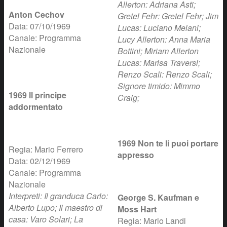
Allerton: Adriana Asti;
Anton Cechov
Gretel Fehr: Gretel Fehr; Jim
Data: 07/10/1969
Lucas: Luciano Melani;
Canale: Programma
Lucy Allerton: Anna Maria
Nazionale
Bottini; Miriam Allerton
Lucas: Marisa Traversi;
Renzo Scali: Renzo Scali;
Signore timido: Mimmo
1969 ll principe
Craig;
addormentato
1969 Non te li puoi portare
Regia: Mario Ferrero
appresso
Data: 02/12/1969
Canale: Programma
Nazionale
Interpreti: Il granduca Carlo:
George S. Kaufman e
Alberto Lupo; Il maestro di
Moss Hart
casa: Varo Solari; La
Regia: Mario Landi