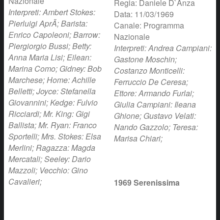
Nazionale
Regia: Daniele D`Anza
Interpreti: Ambert Stokes:
Data: 11/03/1969
Pierluigi AprÃ; Barista:
Canale: Programma
Enrico Capoleoni; Barrow:
Nazionale
Piergiorgio Bussi; Betty:
Interpreti: Andrea Campiani:
Anna Maria Lisi; Eilean:
Gastone Moschin;
Marina Como; Gidney: Bob
Costanzo Monticelli:
Marchese; Home: Achille
Ferruccio De Ceresa;
Belletti; Joyce: Stefanella
Ettore: Armando Furlai;
Giovannini; Kedge: Fulvio
Giulia Campiani: Ileana
Ricciardi; Mr. King: Gigi
Ghione; Gustavo Velati:
Ballista; Mr. Ryan: Franco
Nando Gazzolo; Teresa:
Sportelli; Mrs. Stokes: Elsa
Marisa Chiari;
Merlini; Ragazza: Magda
Mercatali; Seeley: Dario
Mazzoli; Vecchio: Gino
Cavalieri;
1969 Serenissima