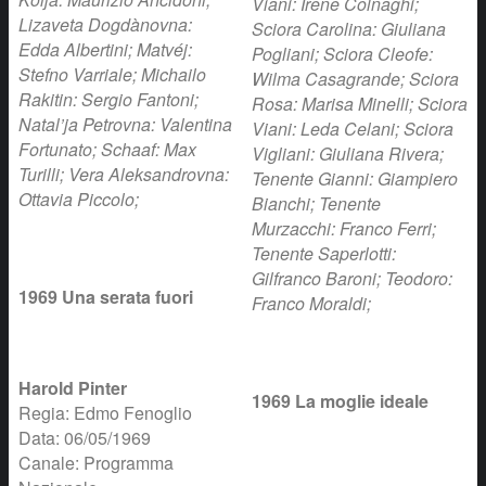
Viani: Irene Colnaghi;
Lizaveta Dogdànovna:
Sciora Carolina: Giuliana
Edda Albertini; Matvéj:
Pogliani; Sciora Cleofe:
Stefno Varriale; Michailo
Wilma Casagrande; Sciora
Rakitin: Sergio Fantoni;
Rosa: Marisa Minelli; Sciora
Natal’ja Petrovna: Valentina
Viani: Leda Celani; Sciora
Fortunato; Schaaf: Max
Vigliani: Giuliana Rivera;
Turilli; Vera Aleksandrovna:
Tenente Gianni: Giampiero
Ottavia Piccolo;
Bianchi; Tenente
Murzacchi: Franco Ferri;
Tenente Saperlotti:
Gilfranco Baroni; Teodoro:
1969 Una serata fuori
Franco Moraldi;
Harold Pinter
1969 La moglie ideale
Regia: Edmo Fenoglio
Data: 06/05/1969
Canale: Programma