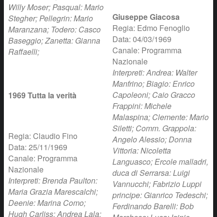
Willy Moser; Pasqual: Mario
Giuseppe Giacosa
Stegher; Pellegrin: Mario
Regia: Edmo Fenoglio
Maranzana; Todero: Casco
Data: 04/03/1969
Baseggio; Zanetta: Gianna
Canale: Programma
Raffaelli;
Nazionale
Interpreti: Andrea: Walter
Manfrino; Biagio: Enrico
Capoleoni; Caio Gracco
1969 Tutta la verità
Frappini: Michele
Malaspina; Clemente: Mario
Siletti; Comm. Grappola:
Regia: Claudio Fino
Angelo Alessio; Donna
Data: 25/11/1969
Vittoria: Nicoletta
Canale: Programma
Languasco; Ercole malladri,
Nazionale
duca di Serrarsa: Luigi
Interpreti: Brenda Paulton:
Vannucchi; Fabrizio Luppi
Maria Grazia Marescalchi;
principe: Gianrico Tedeschi;
Deenie: Marina Como;
Ferdinando Barelli: Bob
Hugh Carliss: Andrea Lala;