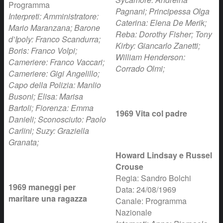
Programma
Pagnani; Principessa Olga
Interpreti: Amministratore:
Caterina: Elena De Merik;
Mario Maranzana; Barone
Reba: Dorothy Fisher; Tony
d’Ipoly: Franco Scandurra;
Kirby: Giancarlo Zanetti;
Boris: Franco Volpi;
William Henderson:
Cameriere: Franco Vaccari;
Corrado Olmi;
Cameriere: Gigi Angelillo;
Capo della Polizia: Manlio
Busoni; Elisa: Marisa
Bartoli; Fiorenza: Emma
1969 Vita col padre
Danieli; Sconosciuto: Paolo
Carlini; Suzy: Graziella
Granata;
Howard Lindsay e Russel
Crouse
Regia: Sandro Bolchi
1969 maneggi per
Data: 24/08/1969
maritare una ragazza
Canale: Programma
Nazionale