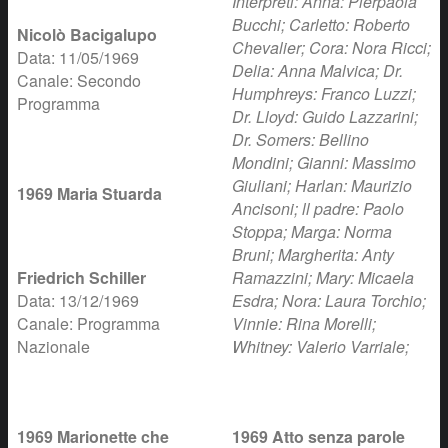
Interpreti: Anna: Pierpaola
Bucchi; Carletto: Roberto
Nicolò Bacigalupo
Chevalier; Cora: Nora Ricci;
Data: 11/05/1969
Delia: Anna Malvica; Dr.
Canale: Secondo
Humphreys: Franco Luzzi;
Programma
Dr. Lloyd: Guido Lazzarini;
Dr. Somers: Bellino
Mondini; Gianni: Massimo
Giuliani; Harlan: Maurizio
1969 Maria Stuarda
Ancisoni; ll padre: Paolo
Stoppa; Marga: Norma
Bruni; Margherita: Anty
Friedrich Schiller
Ramazzini; Mary: Micaela
Data: 13/12/1969
Esdra; Nora: Laura Torchio;
Canale: Programma
Vinnie: Rina Morelli;
Nazionale
Whitney: Valerio Varriale;
1969 Marionette che
1969 Atto senza parole