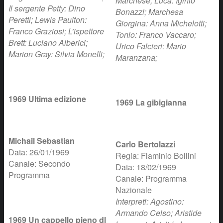
Marchese; Luca: Iginio
Il sergente Petty: Dino
Bonazzi; Marchesa
Peretti; Lewis Paulton:
Giorgina: Anna Michelotti;
Franco Graziosi; L’ispettore
Tonio: Franco Vaccaro;
Brett: Luciano Alberici;
Urico Falcieri: Mario
Marion Gray: Silvia Monelli;
Maranzana;
1969 Ultima edizione
1969 La gibigianna
Michail Sebastian
Carlo Bertolazzi
Data: 26/01/1969
Regia: Flaminio Bollini
Canale: Secondo
Data: 18/02/1969
Programma
Canale: Programma
Nazionale
Interpreti: Agostino:
Armando Celso; Aristide
1969 Un cappello pieno dl