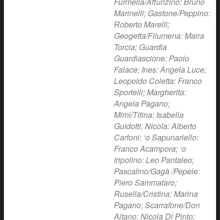
Furmella/Affunzino: Bruno
Marinelli; Gastone/Peppino:
Roberto Marelli;
Geogetta/Filumena: Maira
Torcia; Guardia
Guardiascione: Paolo
Falace; Ines: Angela Luce;
Leopoldo Coletta: Franco
Sportelli; Margherita:
Angela Pagano;
Mimì/Titina: Isabella
Guidotti; Nicola: Alberto
Cartoni; ‘o Sapunariello:
Franco Acampora; ‘o
tripolino: Leo Pantaleo;
Pascalino/Gagà /Pepele:
Piero Sammataro;
Rusella/Cristina: Marina
Pagano; Scarrafone/Don
Ajtano: Nicola Di Pinto;