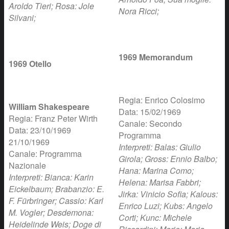
Aroldo Tieri; Rosa: Jole
Nora Ricci;
Silvani;
1969 Memorandum
1969 Otello
Regia: Enrico Colosimo
William Shakespeare
Data: 15/02/1969
Regia: Franz Peter Wirth
Canale: Secondo
Data: 23/10/1969
Programma
21/10/1969
Interpreti: Balas: Giulio
Canale: Programma
Girola; Gross: Ennio Balbo;
Nazionale
Hana: Marina Como;
Interpreti: Bianca: Karin
Helena: Marisa Fabbri;
Eickelbaum; Brabanzio: E.
Jirka: Vinicio Sofia; Kalous:
F. Fürbringer; Cassio: Karl
Enrico Luzi; Kubs: Angelo
M. Vogler; Desdemona:
Corti; Kunc: Michele
Heidelinde Weis; Doge di