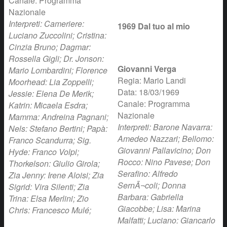
Canale: Programma
Nazionale
Interpreti: Cameriere:
1969 Dal tuo al mio
Luciano Zuccolini; Cristina:
Cinzia Bruno; Dagmar:
Rossella Gigli; Dr. Jonson:
Giovanni Verga
Mario Lombardini; Florence
Regia: Mario Landi
Moorhead: Lia Zoppelli;
Data: 18/03/1969
Jessie: Elena De Merik;
Canale: Programma
Katrin: Micaela Esdra;
Nazionale
Mamma: Andreina Pagnani;
Interpreti: Barone Navarra:
Nels: Stefano Bertini; Papà:
Amedeo Nazzari; Bellomo:
Franco Scandurra; Sig.
Giovanni Pallavicino; Don
Hyde: Franco Volpi;
Rocco: Nino Pavese; Don
Thorkelson: Giulio Girola;
Serafino: Alfredo
Zia Jenny: Irene Aloisi; Zia
SernÃ¬coli; Donna
Sigrid: Vira Silenti; Zia
Barbara: Gabriella
Trina: Elsa Merlini; Zio
Giacobbe; Lisa: Marina
Chris: Francesco Mulé;
Malfatti; Luciano: Giancarlo