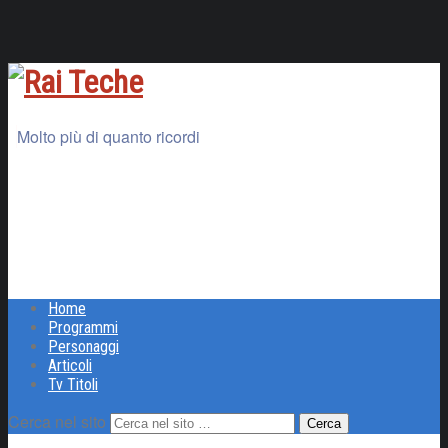
Molto più di quanto ricordi
Home
Programmi
Personaggi
Articoli
Tv Titoli
Cerca nel sito