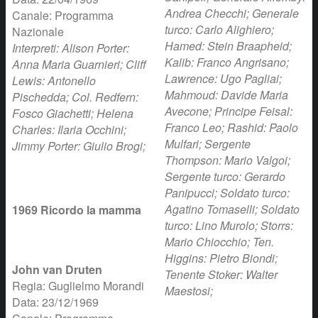
Andrea Checchi; Generale
Canale: Programma
turco: Carlo Alighiero;
Nazionale
Hamed: Stein Braapheid;
Interpreti: Alison Porter:
Kalib: Franco Angrisano;
Anna Maria Guarnieri; Cliff
Lawrence: Ugo Pagliai;
Lewis: Antonello
Mahmoud: Davide Maria
Pischedda; Col. Redfern:
Avecone; Principe Feisal:
Fosco Giachetti; Helena
Franco Leo; Rashid: Paolo
Charles: Ilaria Occhini;
Mulfari; Sergente
Jimmy Porter: Giulio Brogi;
Thompson: Mario Valgoi;
Sergente turco: Gerardo
Panipucci; Soldato turco:
Agatino Tomaselli; Soldato
1969 Ricordo la mamma
turco: Lino Murolo; Storrs:
Mario Chiocchio; Ten.
Higgins: Pietro Biondi;
John van Druten
Tenente Stoker: Walter
Regia: Guglielmo Morandi
Maestosi;
Data: 23/12/1969