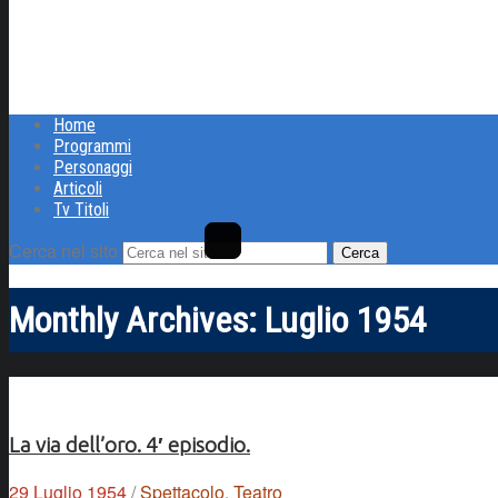
Home
Programmi
Personaggi
Articoli
Tv Titoli
Cerca nel sito
Monthly Archives:
Luglio 1954
La via dell’oro. 4′ episodio.
29 Luglio 1954
/
Spettacolo
,
Teatro