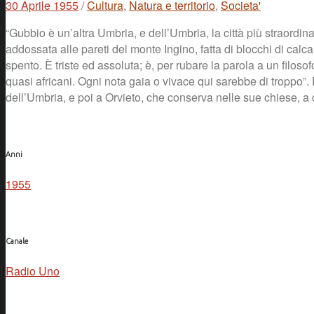
30 Aprile 1955
/
Cultura
,
Natura e territorio
,
Societa'
“Gubbio è un’altra Umbria, e dell’Umbria, la città più straordi
addossata alle pareti del monte Ingino, fatta di blocchi di calc
spento. È triste ed assoluta; è, per rubare la parola a un filos
quasi africani. Ogni nota gaia o vivace qui sarebbe di troppo”. 
dell’Umbria, e poi a Orvieto, che conserva nelle sue chiese, a
Anni
1955
Canale
Radio Uno