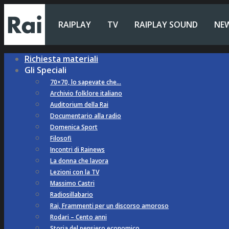
RAIPLAY
TV
RAIPLAY SOUND
NE
Richiesta materiali
Gli Speciali
70×70, lo sapevate che…
Archivio folklore italiano
Auditorium della Rai
Documentario alla radio
Domenica Sport
Filosofi
Incontri di Rainews
La donna che lavora
Lezioni con la TV
Massimo Castri
Radiosillabario
Rai, Frammenti per un discorso amoroso
Rodari – Cento anni
Storia del pensiero economico