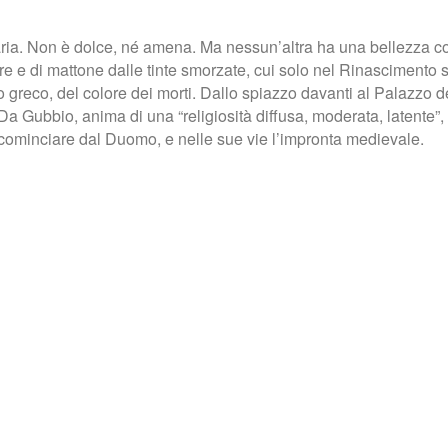
naria. Non è dolce, né amena. Ma nessun’altra ha una bellezza co
are e di mattone dalle tinte smorzate, cui solo nel Rinascimento s
ofo greco, del colore dei morti. Dallo spiazzo davanti al Palazzo 
Da Gubbio, anima di una “religiosità diffusa, moderata, latente”, s
 cominciare dal Duomo, e nelle sue vie l’impronta medievale.