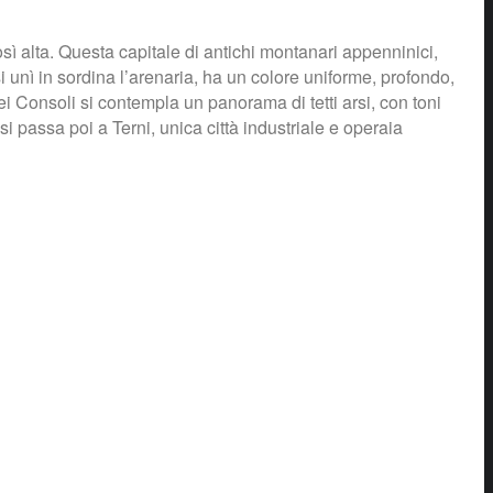
sì alta. Questa capitale di antichi montanari appenninici,
i unì in sordina l’arenaria, ha un colore uniforme, profondo,
dei Consoli si contempla un panorama di tetti arsi, con toni
i passa poi a Terni, unica città industriale e operaia