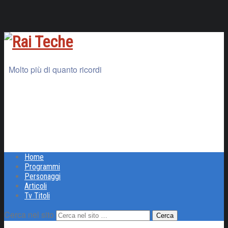
Molto più di quanto ricordi
Home
Programmi
Personaggi
Articoli
Tv Titoli
Cerca nel sito