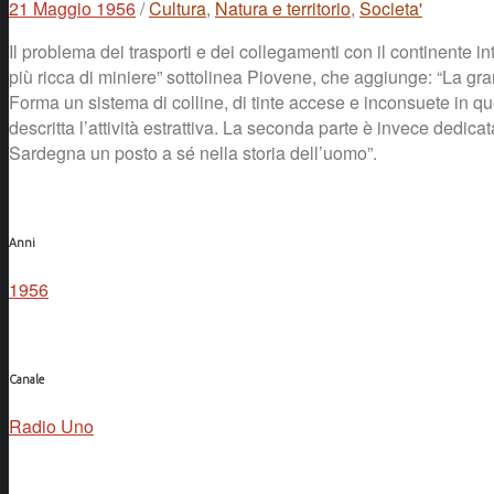
21 Maggio 1956
/
Cultura
,
Natura e territorio
,
Societa'
Il problema dei trasporti e dei collegamenti con il continente i
più ricca di miniere” sottolinea Piovene, che aggiunge: “La gr
Forma un sistema di colline, di tinte accese e inconsuete in ques
descritta l’attività estrattiva. La seconda parte è invece dedica
Sardegna un posto a sé nella storia dell’uomo”.
Anni
1956
Canale
Radio Uno