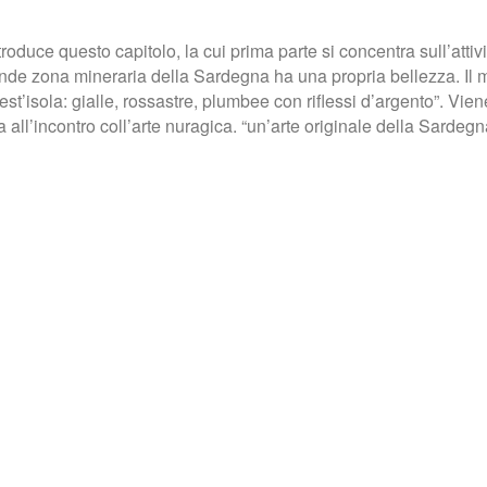
ntroduce questo capitolo, la cui prima parte si concentra sull’att
ande zona mineraria della Sardegna ha una propria bellezza. Il m
t’isola: gialle, rossastre, plumbee con riflessi d’argento”. Viene 
ta all’incontro coll’arte nuragica. “un’arte originale della Sardeg