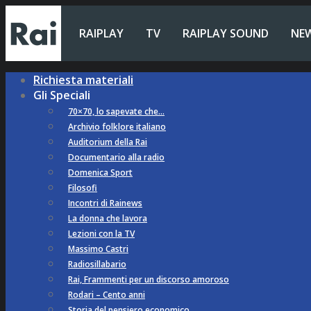
RAIPLAY
TV
RAIPLAY SOUND
NE
Richiesta materiali
Gli Speciali
70×70, lo sapevate che…
Archivio folklore italiano
Auditorium della Rai
Documentario alla radio
Domenica Sport
Filosofi
Incontri di Rainews
La donna che lavora
Lezioni con la TV
Massimo Castri
Radiosillabario
Rai, Frammenti per un discorso amoroso
Rodari – Cento anni
Storia del pensiero economico