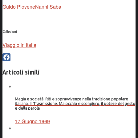
Guido Piovene
Nanni Saba
Collezioni
Viaggio in Italia
Facebook
Articoli simili
Magia e società. Riti e sopravvivenze nella tradizione popolare
italiana. III Trasmissione. Malocchio e scongiuro, il potere del gesto
e della parola
17 Giugno 1969