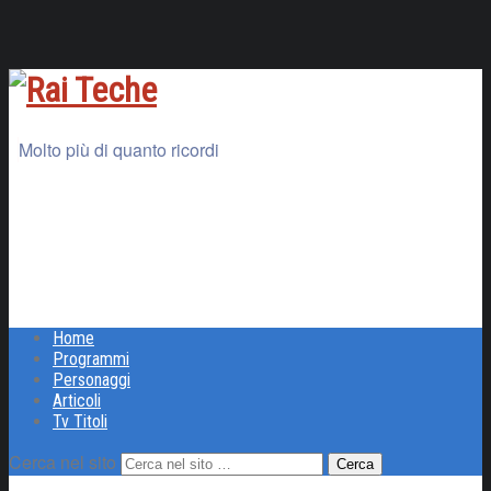
Molto più di quanto ricordi
Home
Programmi
Personaggi
Articoli
Tv Titoli
Cerca nel sito