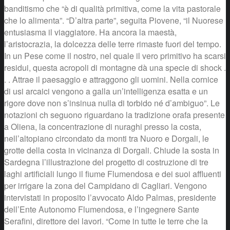
banditismo che “è di qualità primitiva, come la vita pastorale
che lo alimenta”. “D’altra parte”, seguita Piovene, “il Nuorese
entusiasma il viaggiatore. Ha ancora la maestà,
l’aristocrazia, la dolcezza delle terre rimaste fuori del tempo.
In un Pese come il nostro, nel quale il vero primitivo ha scarsi
residui, questa acropoli di montagne dà una specie di shock .
. . Attrae il paesaggio e attraggono gli uomini. Nella cornice
di usi arcaici vengono a galla un’intelligenza esatta e un
rigore dove non s’insinua nulla di torbido né d’ambiguo”. Le
notazioni ch seguono riguardano la tradizione orafa presente
a Oliena, la concentrazione di nuraghi presso la costa,
nell’altopiano circondato da monti tra Nuoro e Dorgali, le
grotte della costa in vicinanza di Dorgali. Chiude la sosta in
Sardegna l’illustrazione del progetto di costruzione di tre
laghi artificiali lungo il fiume Flumendosa e dei suoi affluenti
per irrigare la zona del Campidano di Cagliari. Vengono
intervistati in proposito l’avvocato Aldo Palmas, presidente
dell’Ente Autonomo Flumendosa, e l’ingegnere Sante
Serafini, direttore dei lavori. “Come in tutte le terre che la