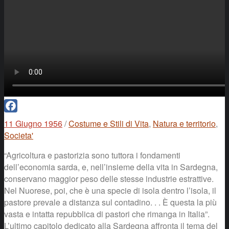
Facebook
11 Giugno 1956
/
Costume e Stili di Vita
,
Natura e territorio
,
Societa'
“Agricoltura e pastorizia sono tuttora i fondamenti
dell’economia sarda, e, nell’insieme della vita in Sardegna,
conservano maggior peso delle stesse industrie estrattive.
Nel Nuorese, poi, che è una specie di isola dentro l’isola, il
pastore prevale a distanza sul contadino. . . È questa la più
vasta e intatta repubblica di pastori che rimanga in Italia”.
L’ultimo capitolo dedicato alla Sardegna affronta il tema del