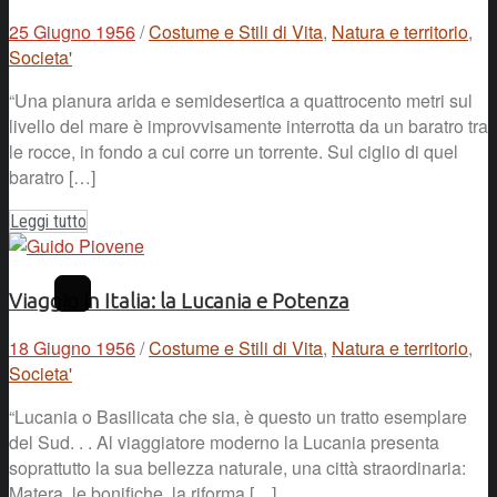
25 Giugno 1956
/
Costume e Stili di Vita
,
Natura e territorio
,
Societa'
“Una pianura arida e semidesertica a quattrocento metri sul
livello del mare è improvvisamente interrotta da un baratro tra
le rocce, in fondo a cui corre un torrente. Sul ciglio di quel
baratro […]
Leggi tutto
Viaggio in Italia: la Lucania e Potenza
18 Giugno 1956
/
Costume e Stili di Vita
,
Natura e territorio
,
Societa'
“Lucania o Basilicata che sia, è questo un tratto esemplare
del Sud. . . Al viaggiatore moderno la Lucania presenta
soprattutto la sua bellezza naturale, una città straordinaria:
Matera, le bonifiche, la riforma […]