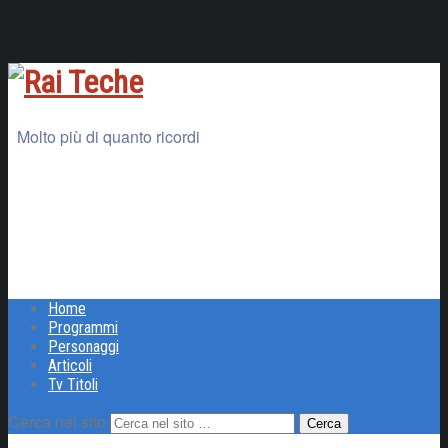
Molto più di quanto ricordi
Home
Programmi
Personaggi
Articoli
Tv Titoli
Cerca nel sito