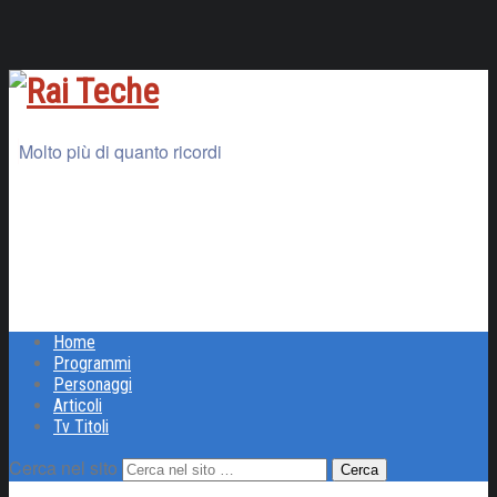
Molto più di quanto ricordi
Home
Programmi
Personaggi
Articoli
Tv Titoli
Cerca nel sito