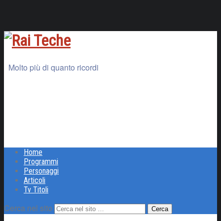
Molto più di quanto ricordi
Home
Programmi
Personaggi
Articoli
Tv Titoli
Cerca nel sito