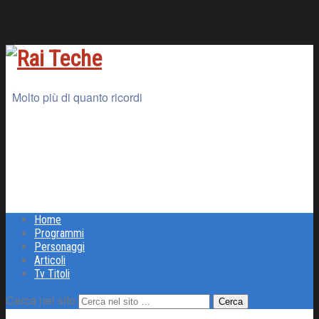
Molto più di quanto ricordi
Home
Programmi
Personaggi
Articoli
Tv Titoli
Cerca nel sito