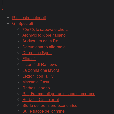
Richiesta materiali
Gli Speciali
70×70, lo sapevate che…
Archivio folklore italiano
Auditorium della Rai
Documentario alla radio
Domenica Sport
Filosofi
Incontri di Rainews
La donna che lavora
Lezioni con la TV
Massimo Castri
Radiosillabario
Rai, Frammenti per un discorso amoroso
Rodari – Cento anni
Storia del pensiero economico
Sulle tracce del crimine