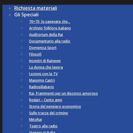
Richiesta materiali
Gli Speciali
70×70, lo sapevate che…
Archivio folklore italiano
Auditorium della Rai
Documentario alla radio
Domenica Sport
Filosofi
Incontri di Rainews
La donna che lavora
Lezioni con la TV
Massimo Castri
Radiosillabario
Rai, Frammenti per un discorso amoroso
Rodari – Cento anni
Storia del pensiero economico
Sulle tracce del crimine
MitoRai
Teatro alla radio
Viaggio in Italia