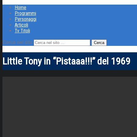
Home
Programmi
Personaggi
Articoli
Tv Titoli
Cerca nel sito
Little Tony in “Pistaaa!!!” del 1969