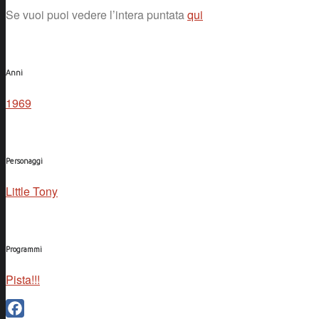
Se vuoi puoi vedere l’intera puntata
qui
Anni
1969
Personaggi
Little Tony
Programmi
Pista!!!