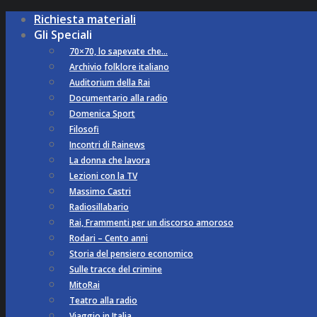
Richiesta materiali
Gli Speciali
70×70, lo sapevate che…
Archivio folklore italiano
Auditorium della Rai
Documentario alla radio
Domenica Sport
Filosofi
Incontri di Rainews
La donna che lavora
Lezioni con la TV
Massimo Castri
Radiosillabario
Rai, Frammenti per un discorso amoroso
Rodari – Cento anni
Storia del pensiero economico
Sulle tracce del crimine
MitoRai
Teatro alla radio
Viaggio in Italia