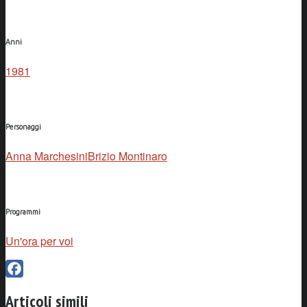
Anni
1981
Personaggi
Anna Marchesini
Brizio Montinaro
Programmi
Un'ora per voi
Facebook
Articoli simili