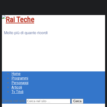
Molto più di quanto ricordi
Home
Programmi
Personaggi
Articoli
Tv Titoli
Cerca nel sito