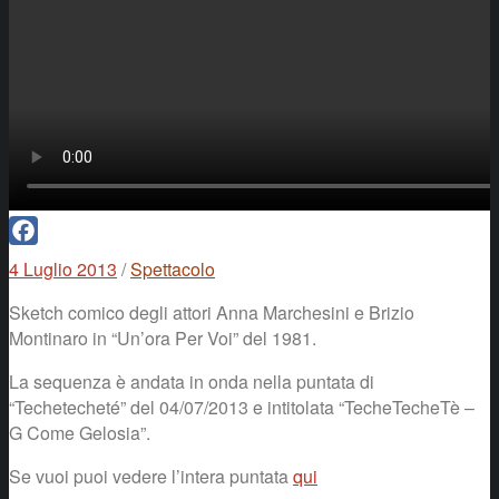
Facebook
4 Luglio 2013
/
Spettacolo
Sketch comico degli attori Anna Marchesini e Brizio
Montinaro in “Un’ora Per Voi” del 1981.
La sequenza è andata in onda nella puntata di
“Techetecheté” del 04/07/2013 e intitolata “TecheTecheTè –
G Come Gelosia”.
Se vuoi puoi vedere l’intera puntata
qui