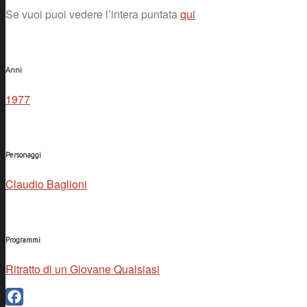
Se vuoi puoi vedere l’intera puntata
qui
Anni
1977
Personaggi
Claudio Baglioni
Programmi
Ritratto di un Giovane Qualsiasi