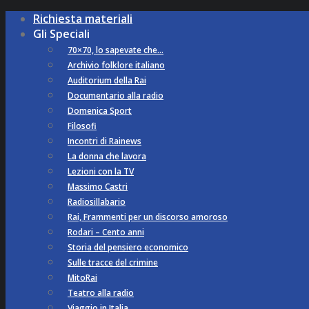
Richiesta materiali
Gli Speciali
70×70, lo sapevate che…
Archivio folklore italiano
Auditorium della Rai
Documentario alla radio
Domenica Sport
Filosofi
Incontri di Rainews
La donna che lavora
Lezioni con la TV
Massimo Castri
Radiosillabario
Rai, Frammenti per un discorso amoroso
Rodari – Cento anni
Storia del pensiero economico
Sulle tracce del crimine
MitoRai
Teatro alla radio
Viaggio in Italia