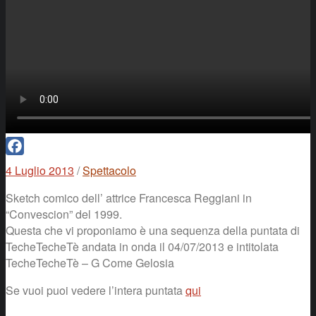
Facebook
4 Luglio 2013
/
Spettacolo
Sketch comico dell’ attrice Francesca Reggiani in
“Convescion” del 1999.
Questa che vi proponiamo è una sequenza della puntata di
TecheTecheTè andata in onda il 04/07/2013 e intitolata
TecheTecheTè – G Come Gelosia
Se vuoi puoi vedere l’intera puntata
qui