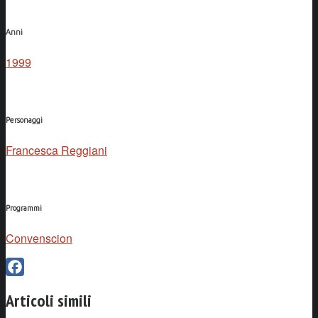
Anni
1999
Personaggi
Francesca Reggiani
Programmi
Convenscion
Facebook
Articoli simili