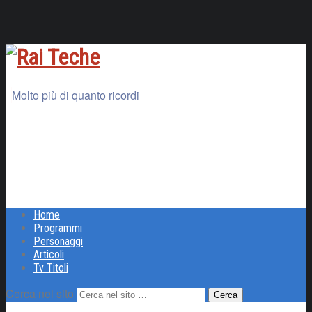
Molto più di quanto ricordi
Home
Programmi
Personaggi
Articoli
Tv Titoli
Cerca nel sito