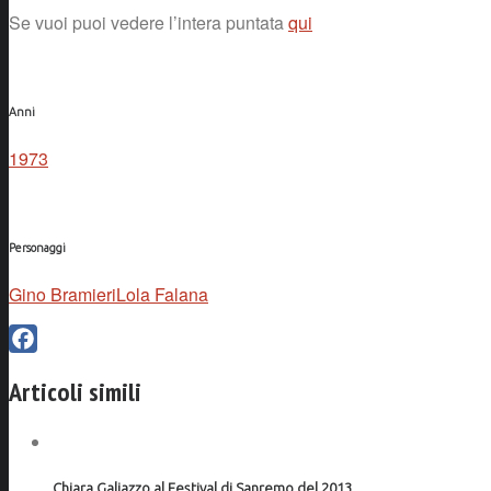
Se vuoi puoi vedere l’intera puntata
qui
Anni
1973
Personaggi
Gino Bramieri
Lola Falana
Facebook
Articoli simili
Chiara Galiazzo al Festival di Sanremo del 2013