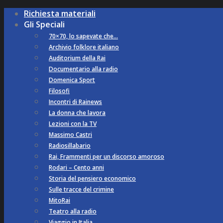
Richiesta materiali
Gli Speciali
70×70, lo sapevate che…
Archivio folklore italiano
Auditorium della Rai
Documentario alla radio
Domenica Sport
Filosofi
Incontri di Rainews
La donna che lavora
Lezioni con la TV
Massimo Castri
Radiosillabario
Rai, Frammenti per un discorso amoroso
Rodari – Cento anni
Storia del pensiero economico
Sulle tracce del crimine
MitoRai
Teatro alla radio
Viaggio in Italia