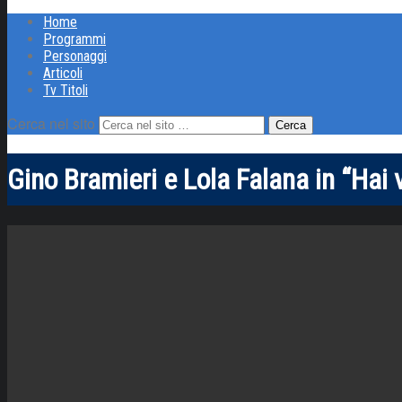
Home
Programmi
Personaggi
Articoli
Tv Titoli
Cerca nel sito
Gino Bramieri e Lola Falana in “Hai 