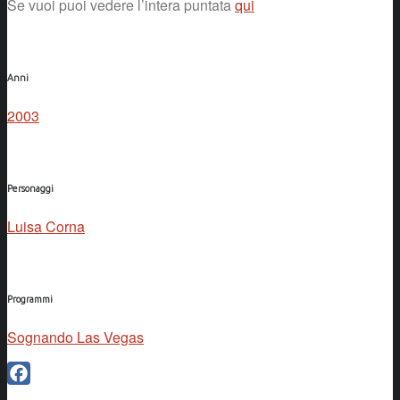
Se vuoi puoi vedere l’intera puntata
qui
Anni
2003
Personaggi
Luisa Corna
Programmi
Sognando Las Vegas
Facebook