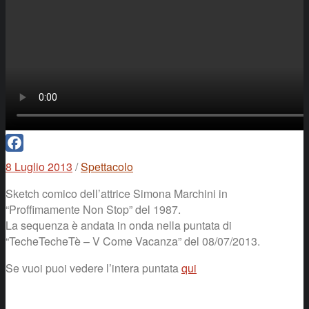
Facebook
8 Luglio 2013
/
Spettacolo
Sketch comico dell’attrice Simona Marchini in
“Proffimamente Non Stop” del 1987.
La sequenza è andata in onda nella puntata di
“TecheTecheTè – V Come Vacanza” del 08/07/2013.
Se vuoi puoi vedere l’intera puntata
qui