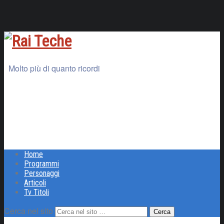
Molto più di quanto ricordi
Home
Programmi
Personaggi
Articoli
Tv Titoli
Cerca nel sito