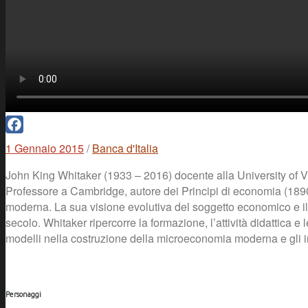
Facebook
1 Gennaio 2015
/
Banca d'Italia
John King Whitaker (1933 – 2016) docente alla University of Virg
Professore a Cambridge, autore dei Principi di economia (1890),
moderna. La sua visione evolutiva del soggetto economico e il r
secolo. Whitaker ripercorre la formazione, l’attività didattica e 
modelli nella costruzione della microeconomia moderna e gli 
Personaggi