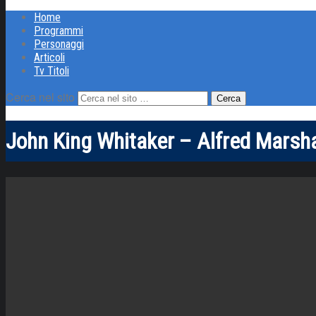
Home
Programmi
Personaggi
Articoli
Tv Titoli
Cerca nel sito
John King Whitaker – Alfred Marsha