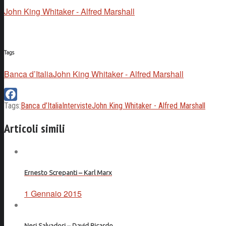
John King Whitaker - Alfred Marshall
Tags
Banca d’Italia
John King Whitaker - Alfred Marshall
Tags:
Banca d’Italia
Interviste
John King Whitaker - Alfred Marshall
Facebook
Articoli simili
Ernesto Screpanti – Karl Marx
1 Gennaio 2015
Neri Salvadori – David Ricardo