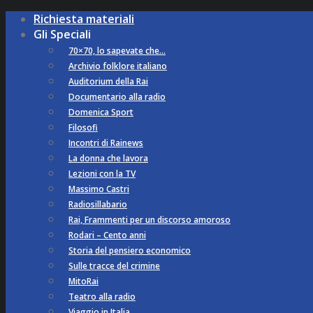
Richiesta materiali
Gli Speciali
70×70, lo sapevate che…
Archivio folklore italiano
Auditorium della Rai
Documentario alla radio
Domenica Sport
Filosofi
Incontri di Rainews
La donna che lavora
Lezioni con la TV
Massimo Castri
Radiosillabario
Rai, Frammenti per un discorso amoroso
Rodari – Cento anni
Storia del pensiero economico
Sulle tracce del crimine
MitoRai
Teatro alla radio
Viaggio in Italia