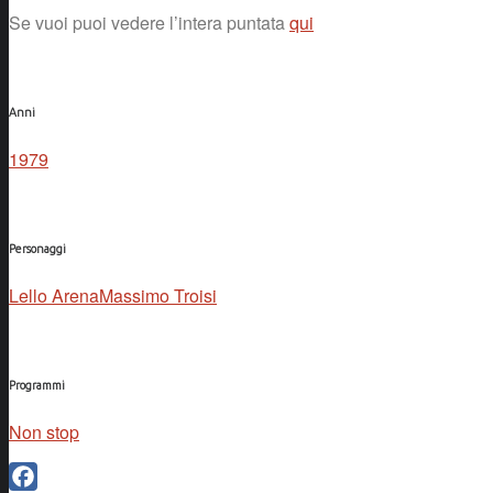
Se vuoi puoi vedere l’intera puntata
qui
Anni
1979
Personaggi
Lello Arena
Massimo Troisi
Programmi
Non stop