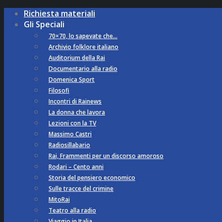
Richiesta materiali
Gli Speciali
70×70, lo sapevate che…
Archivio folklore italiano
Auditorium della Rai
Documentario alla radio
Domenica Sport
Filosofi
Incontri di Rainews
La donna che lavora
Lezioni con la TV
Massimo Castri
Radiosillabario
Rai, Frammenti per un discorso amoroso
Rodari – Cento anni
Storia del pensiero economico
Sulle tracce del crimine
MitoRai
Teatro alla radio
Viaggio in Italia