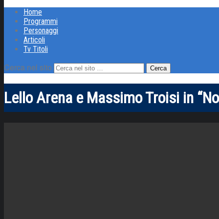
Home
Programmi
Personaggi
Articoli
Tv Titoli
Cerca nel sito
Lello Arena e Massimo Troisi in “N