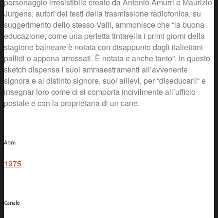
personaggio irresistibile creato da Antonio Amurri e Maurizio
Jurgens, autori dei testi della trasmissione radiofonica, su
suggerimento dello stesso Valli, ammonisce che “la buona
educazione, come una perfetta tintarella i primi giorni della
stagione balneare è notata con disappunto dagli italiettani
pallidi o appena arrossati. È notata e anche tanto”. In questo
sketch dispensa i suoi ammaestramenti all’avvenente
signora e al distinto signore, suoi allievi, per “diseducarli“ e
insegnar loro come ci si comporta incivilmente all’ufficio
postale e con la proprietaria di un cane.
Anni
1975
Canale