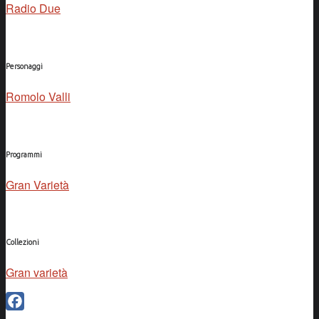
Radio Due
Personaggi
Romolo Valli
Programmi
Gran Varietà
Collezioni
Gran varietà