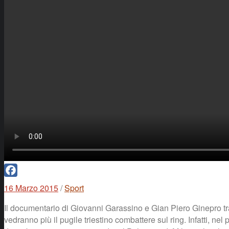
Facebook
16 Marzo 2015
/
Sport
Il documentario di Giovanni Garassino e Gian Piero Ginepro tra
vedranno più il pugile triestino combattere sul ring. Infatti, ne