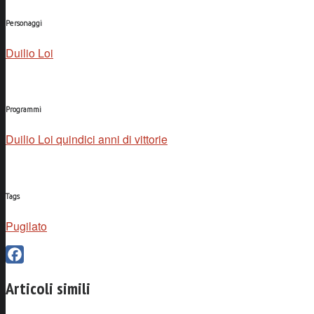
Personaggi
Duilio Loi
Programmi
Duilio Loi quindici anni di vittorie
Tags
Pugilato
Facebook
Articoli simili