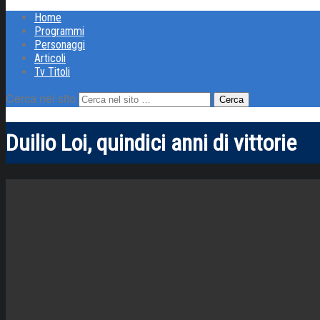
Home
Programmi
Personaggi
Articoli
Tv Titoli
Cerca nel sito
Duilio Loi, quindici anni di vittorie