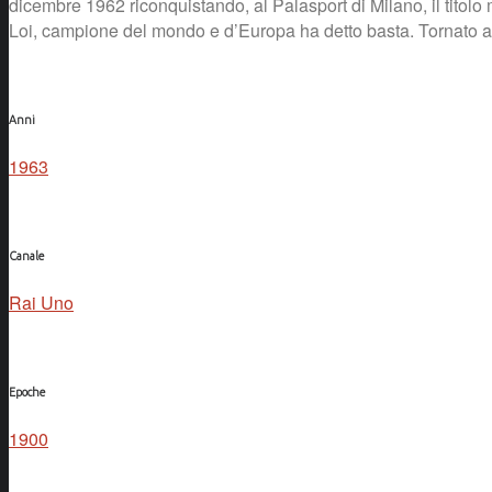
dicembre 1962 riconquistando, al Palasport di Milano, il titolo 
Loi, campione del mondo e d’Europa ha detto basta. Tornato ad e
Anni
1963
Canale
Rai Uno
Epoche
1900