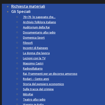
Richiesta materiali
Gli Speciali
70×70, lo sapevate che…
Archivio folklore italiano
Auditorium della Rai
Documentario alla radio
Domenica Sport
Filosofi
Incontri di Rainews
La donna che lavora
Lezioni con la TV
Massimo Castri
Radiosillabario
Rai, Frammenti per un discorso amoroso
Rodari – Cento anni
Storia del pensiero economico
Sulle tracce del crimine
MitoRai
Teatro alla radio
Viaggio in Italia