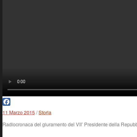
Facebook
11 Marzo 2015
/
Storia
Radiocronaca del giuramento del VII’ Presidente della Repubbli