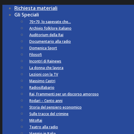
Richiesta materiali
Gli Speciali
70×70, lo sapevate che…
Archivio folklore italiano
Auditorium della Rai
Documentario alla radio
Domenica Sport
Filosofi
Incontri di Rainews
La donna che lavora
Lezioni con la TV
Massimo Castri
Radiosillabario
Rai, Frammenti per un discorso amoroso
Rodari – Cento anni
Storia del pensiero economico
Sulle tracce del crimine
MitoRai
Teatro alla radio
Viaggio in Italia