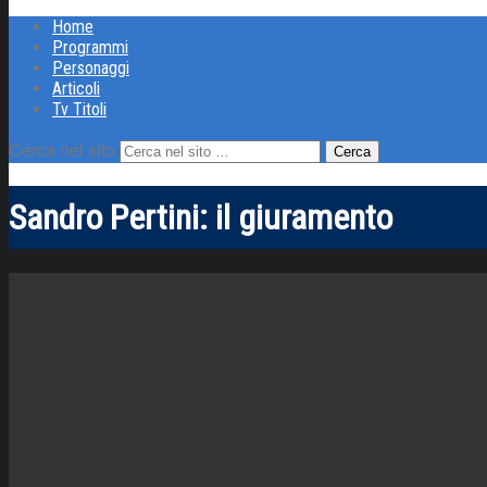
Home
Programmi
Personaggi
Articoli
Tv Titoli
Cerca nel sito
Sandro Pertini: il giuramento