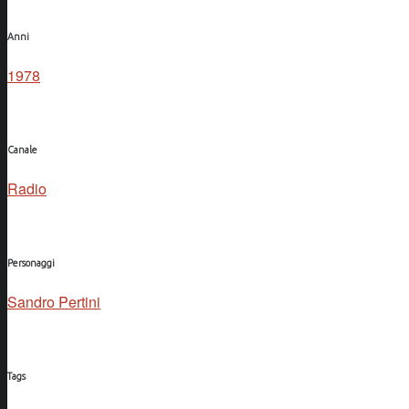
Anni
1978
Canale
Radio
Personaggi
Sandro Pertini
Tags