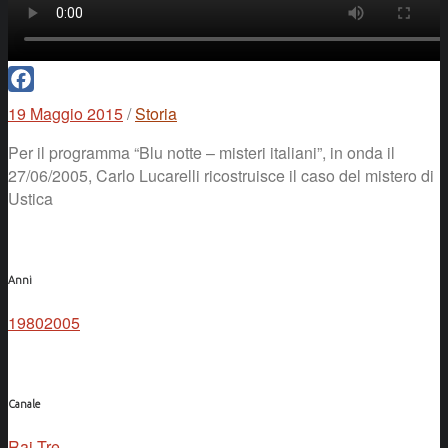
Facebook
19 Maggio 2015
/
Storia
Per il programma “Blu notte – misteri italiani”, in onda il
27/06/2005, Carlo Lucarelli ricostruisce il caso del mistero di
Ustica
Anni
1980
2005
Canale
Rai Tre