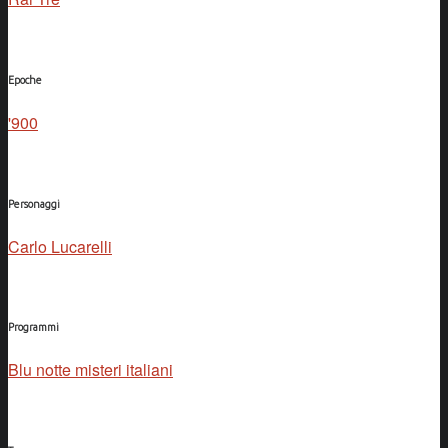
Epoche
'900
Personaggi
Carlo Lucarelli
Programmi
Blu notte misteri italiani