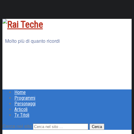
Molto più di quanto ricordi
Home
Programmi
Personaggi
Articoli
Tv Titoli
Cerca nel sito