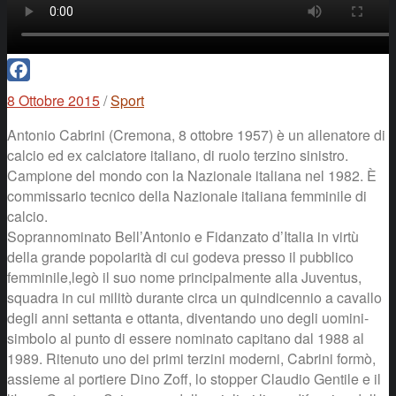
Facebook
8 Ottobre 2015
/
Sport
Antonio Cabrini (Cremona, 8 ottobre 1957) è un allenatore di
calcio ed ex calciatore italiano, di ruolo terzino sinistro.
Campione del mondo con la Nazionale italiana nel 1982. È
commissario tecnico della Nazionale italiana femminile di
calcio.
Soprannominato Bell’Antonio e Fidanzato d’Italia in virtù
della grande popolarità di cui godeva presso il pubblico
femminile,legò il suo nome principalmente alla Juventus,
squadra in cui militò durante circa un quindicennio a cavallo
degli anni settanta e ottanta, diventando uno degli uomini-
simbolo al punto di essere nominato capitano dal 1988 al
1989. Ritenuto uno dei primi terzini moderni, Cabrini formò,
assieme al portiere Dino Zoff, lo stopper Claudio Gentile e il