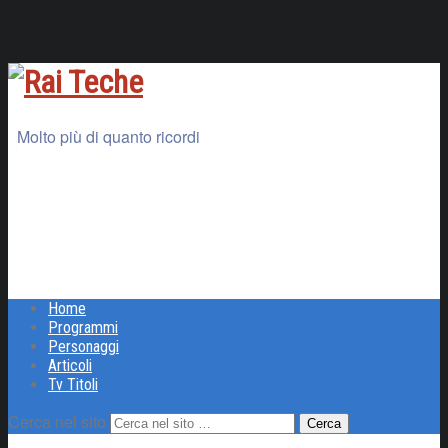
Molto più di quanto ricordi
Home
Programmi
Personaggi
Articoli
Tv Titoli
Cerca nel sito