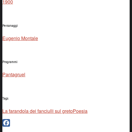
1900
Personaggi
Eugenio Montale
Programmi
Pantagruel
Tags
La farandola dei fanciulli sul greto
Poesia
Facebook