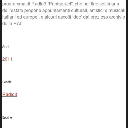
programma di Radio3 “Pantagruel”, che nei fine settimana
dell’estate propone appuntamenti culturali, artistici e musicali
italiani ed europei, e alcuni ascolti ‘doc’ dal prezioso archivio
della RAI.
Anni
2011
Canale
Radio3
Epoche