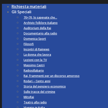
Richiesta materiali
Gli Speciali
70×70, lo sapevate che…
Archivio folklore italiano
Auditorium della Rai
Documentario alla radio
Domenica Sport
Filosofi
Incontri di Rainews
La donna che lavora
Lezioni con la TV
Massimo Castri
Radiosillabario
Rai, Frammenti per un discorso amoroso
Rodari – Cento anni
Storia del pensiero economico
Sulle tracce del crimine
MitoRai
Teatro alla radio
Viaggio in Italia