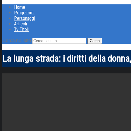
Home
Programmi
Personaggi
Articoli
Tv Titoli
Cerca nel sito
La lunga strada: i diritti della donn