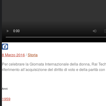
Facebook
8 Marzo 2016
/
Storia
Per celebrare la Giornata Internazionale della donna, Rai Te
riferimento all’acquisizione del diritto di voto e della parità con
Anni
1959