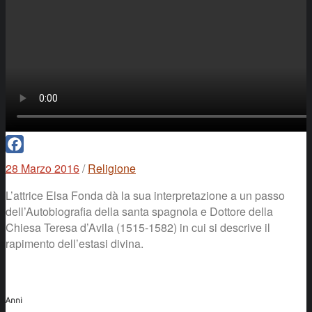
Facebook
28 Marzo 2016
/
Religione
L’attrice Elsa Fonda dà la sua interpretazione a un passo
dell’Autobiografia della santa spagnola e Dottore della
Chiesa Teresa d’Avila (1515-1582) in cui si descrive il
rapimento dell’estasi divina.
Anni