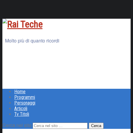
Molto più di quanto ricordi
Home
Programmi
Personaggi
Articoli
Tv Titoli
Cerca nel sito