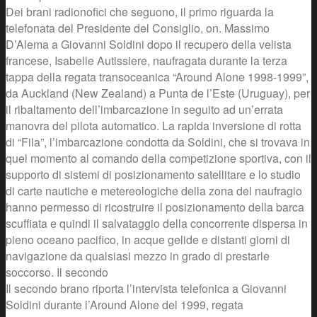
Dei brani radionofici che seguono, il primo riguarda la
telefonata del Presidente del Consiglio, on. Massimo
D’Alema a Giovanni Soldini dopo il recupero della velista
francese, Isabelle Autissiere, naufragata durante la terza
tappa della regata transoceanica “Around Alone 1998-1999”,
da Auckland (New Zealand) a Punta de l’Este (Uruguay), per
il ribaltamento dell’imbarcazione in seguito ad un’errata
manovra del pilota automatico. La rapida inversione di rotta
di “Fila”, l’imbarcazione condotta da Soldini, che si trovava in
quel momento al comando della competizione sportiva, con il
supporto di sistemi di posizionamento satellitare e lo studio
di carte nautiche e metereologiche della zona del naufragio
hanno permesso di ricostruire il posizionamento della barca
scuffiata e quindi il salvataggio della concorrente dispersa in
pieno oceano pacifico, in acque gelide e distanti giorni di
navigazione da qualsiasi mezzo in grado di prestarle
soccorso. Il secondo
Il secondo brano riporta l’intervista telefonica a Giovanni
Soldini durante l’Around Alone del 1999, regata