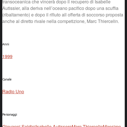
transoceanica che vincerà dopo il recupero di Isabelle
Autissier, alla deriva nell’oceano pacifico dopo una scuffia
(ribaltamento) e dopo il rifiuto all offerta di soccorso proposta
anche al diretto rivale nella competizione, Marc Thiercelin.
Anni
1999
Canale
Radio Uno
Personaggi
Giovanni Soldini
Isabelle Autissere
Marc Thiercelin
Massimo