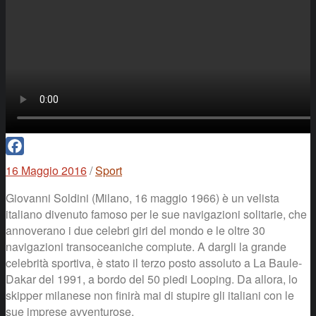
Facebook
16 Maggio 2016
/
Sport
Giovanni Soldini (Milano, 16 maggio 1966) è un velista
italiano divenuto famoso per le sue navigazioni solitarie, che
annoverano i due celebri giri del mondo e le oltre 30
navigazioni transoceaniche compiute. A dargli la grande
celebrità sportiva, è stato il terzo posto assoluto a La Baule-
Dakar del 1991, a bordo del 50 piedi Looping. Da allora, lo
skipper milanese non finirà mai di stupire gli italiani con le
sue imprese avventurose.