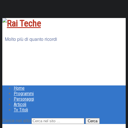
Molto più di quanto ricordi
Home
Programmi
Personaggi
Articoli
Tv Titoli
Cerca nel sito