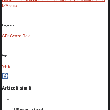
D'Alema
Programmi
GR1
Senza Rete
Tags
Vela
Facebook
Articoli simili
1958: un anno di sport